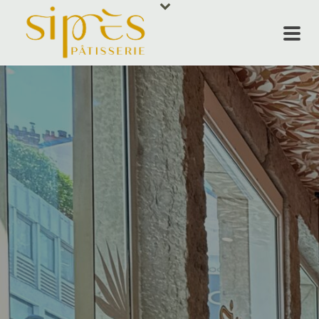
ACCUEIL
NOS PRODUI
SIPRÈS RES
ÉVÈNEMENT
QUI SOMMES
CONTACT