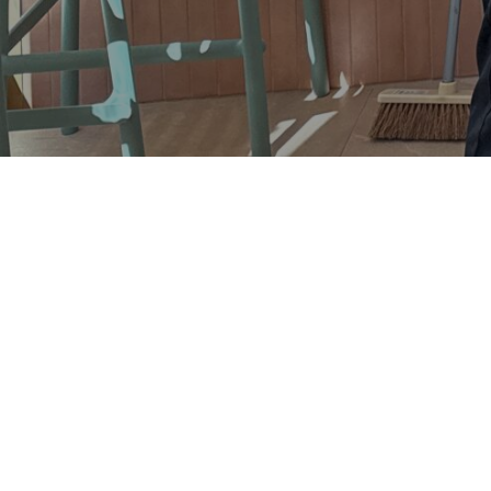
Siprès pâtisserie a ouvert ses portes en 2025 dans le
7e arrondissement, s’associant au restaurant Siprès
tenu par deux chefs ambitieux. Proposant une
offre de viennoiseries, sandwiches et pâtisseries, ce
nouvel établissement permet de découvrir la
cuisine raffinée des chefs du restaurant sous une
forme plus accessible.