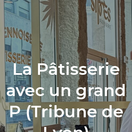
Siprès Pâtisserie
39 Rue de Marsei
Ouvert du mardi 
De 7h30 à 19h30
La Pâtisserie
Tram T1 – Arrêt Ru
Instag
Face
avec un grand
P (Tribune de