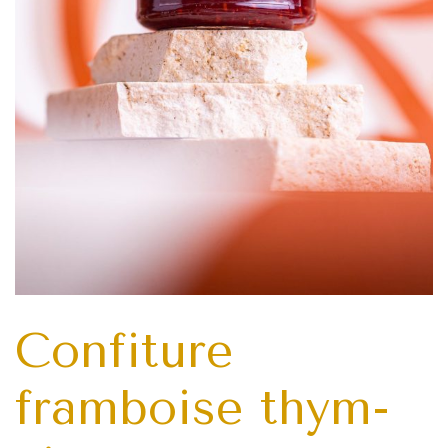
Siprès Pâtisserie
39 Rue de Marsei
Ouvert du mardi 
De 7h30 à 19h30
Tram T1 – Arrêt Ru
Instag
Face
Confiture
framboise thym-