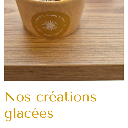
Siprès Pâtisserie
39 Rue de Marsei
Ouvert du mardi 
De 7h30 à 19h30
Tram T1 – Arrêt Ru
Instag
Face
Nos créations
glacées