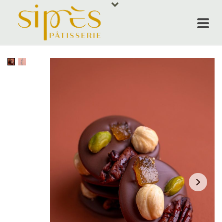
ACCUEIL
NOS PRODUI
SIPRÈS RES
ÉVÈNEMENT
QUI SOMMES
CONTACT