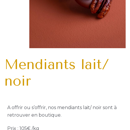
Siprès Pâtisserie
39 Rue de Marsei
Ouvert du mardi 
De 7h30 à 19h30
Mendiants lait/
Tram T1 – Arrêt Ru
Instag
Face
noir
A offrir ou s’offrir, nos mendiants lait/ noir sont à
retrouver en boutique.
Prix :
105€ /kg