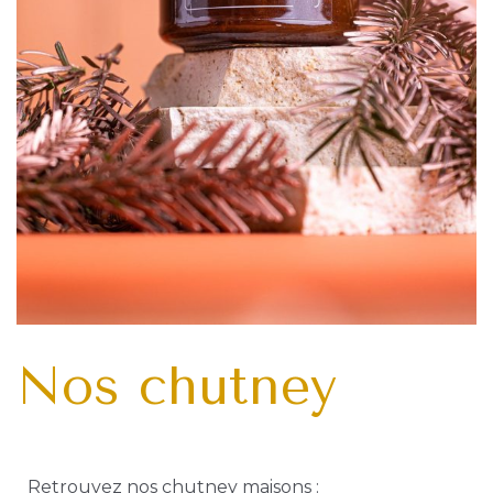
Siprès Pâtisserie
39 Rue de Marsei
Ouvert du mardi 
De 7h30 à 19h30
Tram T1 – Arrêt Ru
Instag
Face
Nos chutney
Retrouvez nos chutney maisons :