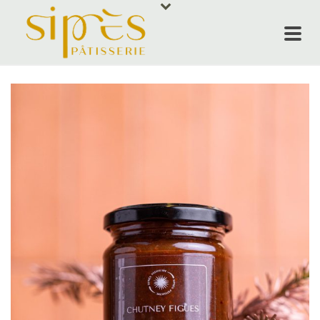
ACCUEIL
NOS PRODUI
SIPRÈS RES
ÉVÈNEMENT
QUI SOMMES
CONTACT