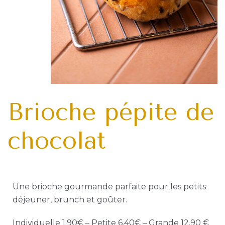
Siprès Pâtisserie
39 Rue de Marsei
Ouvert du mardi 
De 7h30 à 19h30
Brioche pépite de
Tram T1 – Arrêt Ru
Instag
Face
chocolat
Une brioche gourmande parfaite pour les petits
déjeuner, brunch et goûter.
Individuelle 1.90€ – Petite 6.40€ – Grande 12.90 €